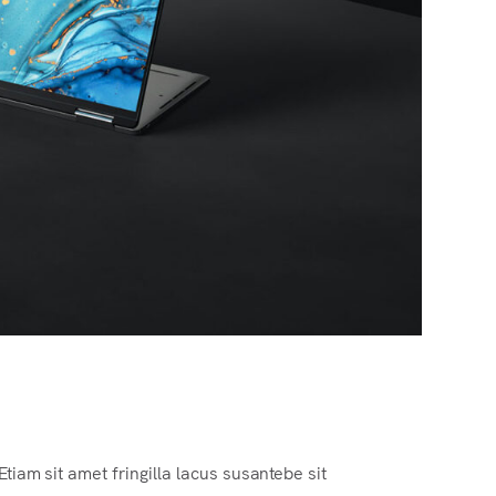
Etiam sit amet fringilla lacus susantebe sit