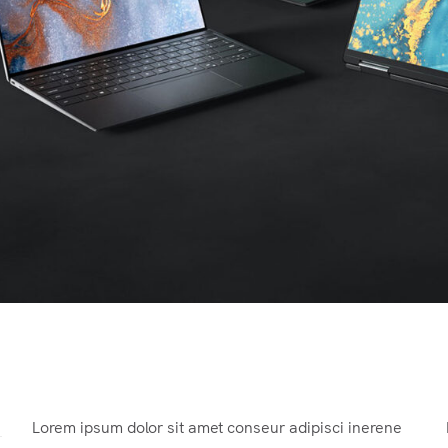
Lorem ipsum dolor sit amet conseur adipisci inerene