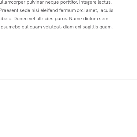
ullamcorper pulvinar neque porttitor. Integere lectus.
Praesent sede nisi eleifend fermum orci amet, iaculis
libero. Donec vel ultricies purus. Name dictum sem
ipsumebe euliquam volutpat, diam eni sagittis quam.