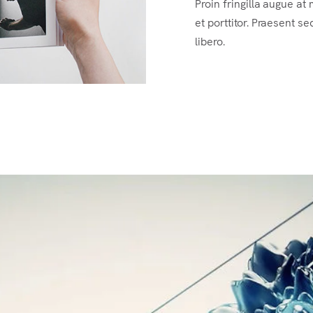
Proin fringilla augue a
et porttitor. Praesent s
libero.