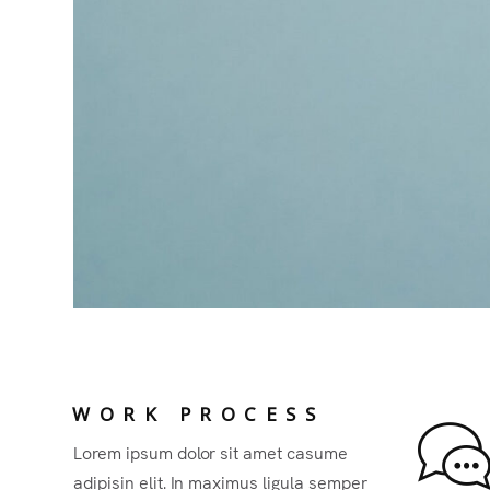
WORK PROCESS
Lorem ipsum dolor sit amet casume
adipisin elit. In maximus ligula semper